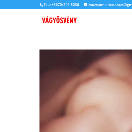
Zsu: +3670/246-3036
zsuzsanna.masszazs@gm