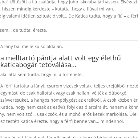
sba” költözött a fiú családja, hogy jobb iskolába járhasson. Elvégezt
, hiszen mindig kérdezte – kutatta, hogy a fiúval mi van.
ig valami idétlen szituáció volt… De Katica tudta, hogy a fiú – a férf
sem… de tudta, érezte.
A lány bal melle külső oldalán,
a melltartó pántja alatt volt egy élethű
katicabogár tetoválása…
aki látta sem tudta, hogy mi a története.
A férfi tartotta a lányt, csurom vizesek voltak, teljes erejükből nézt
egymást, de csak hallották vagy csak hallani vélték a dübörgő
szívverésüket, a hangos hömpölygést az ereikből. A csók közben ér
Katica, hogy nem csak az esővíz folyik az ő arcára át, hanem a kön
fény, nem volt szó… Csak csók, és a mohó, erős kezek markolása. Ölel
ész testét! Katica érezte, hogy a férfi benne van… mindenhol.
Nem érzett fájdalmat, fáradtságot, és a lépcső hidegét sem érezt