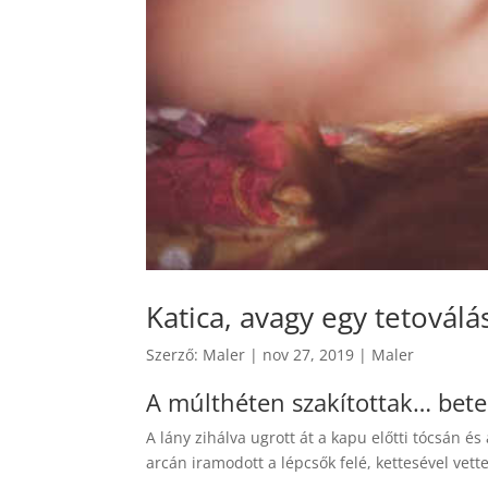
Katica, avagy egy tetoválá
Szerző:
Maler
|
nov 27, 2019
|
Maler
A múlthéten szakítottak… bete
A lány zihálva ugrott át a kapu előtti tócsán és
arcán iramodott a lépcsők felé, kettesével vette