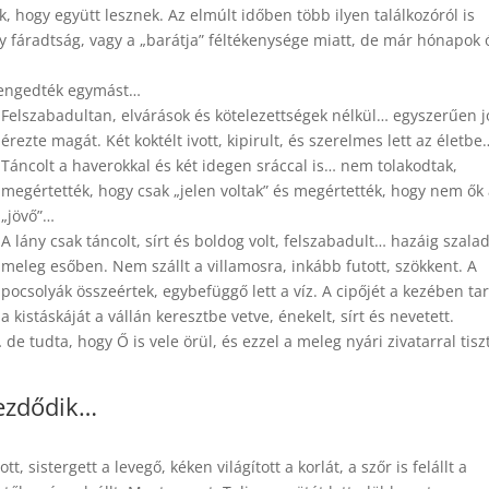
k, hogy együtt lesznek. Az elmúlt időben több ilyen találkozóról is
y fáradtság, vagy a „barátja” féltékenysége miatt, de már hónapok 
elengedték egymást…
Felszabadultan, elvárások és kötelezettségek nélkül… egyszerűen j
érezte magát. Két koktélt ivott, kipirult, és szerelmes lett az életbe
Táncolt a haverokkal és két idegen sráccal is… nem tolakodtak,
megértették, hogy csak „jelen voltak” és megértették, hogy nem ők
„jövő”…
A lány csak táncolt, sírt és boldog volt, felszabadult… hazáig szalad
meleg esőben. Nem szállt a villamosra, inkább futott, szökkent. A
pocsolyák összeértek, egybefüggő lett a víz. A cipőjét a kezében ta
a kistáskáját a vállán keresztbe vetve, énekelt, sírt és nevetett.
de tudta, hogy Ő is vele örül, és ezzel a meleg nyári zivatarral tisz
kezdődik…
 sistergett a levegő, kéken világított a korlát, a szőr is felállt a