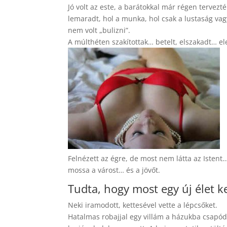
Jó volt az este, a barátokkal már régen tervezté
lemaradt, hol a munka, hol csak a lustaság vag
nem volt „bulizni”.
A múlthéten szakítottak… betelt, elszakadt… 
Felnézett az égre, de most nem látta az Istent… 
mossa a várost… és a jövőt.
Tudta, hogy most egy új élet 
Neki iramodott, kettesével vette a lépcsőket.
Hatalmas robajjal egy villám a házukba csapódott,