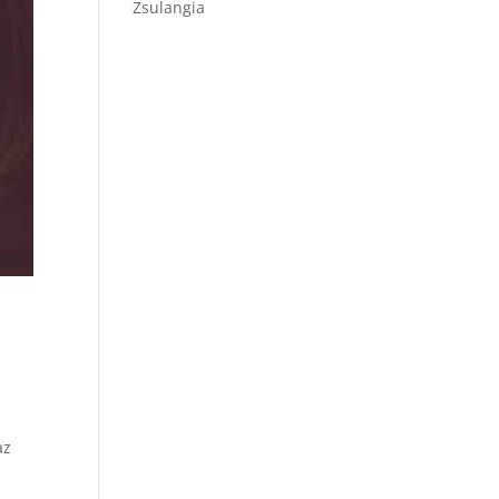
Zsulangia
az