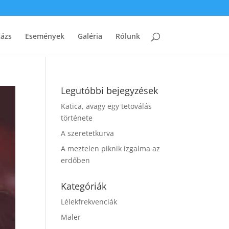
zázs
Események
Galéria
Rólunk
Legutóbbi bejegyzések
Katica, avagy egy tetoválás
története
A szeretetkurva
A meztelen piknik izgalma az
erdőben
Kategóriák
Lélekfrekvenciák
Maler