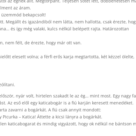
éstől az égnek állt. Megtorpant. Teljesen sötét lett, döbbenetesen m
 elment az áram.
lélő üzemmód bekapcsolt!
t. Megállt és igazándiból nem látta, nem hallotta, csak érezte, hog
na… és így még valaki, kulcs nélkül belépett rajta. Határozottan
ön, nem félt, de érezte, hogy már ott van.
előtt elesett volna; a férfi erős karja megtartotta, két kézzel ölelte,
ólítani.
 először, nyár volt, hirtelen szakadt le az ég… mint most. Egy nagy fa
ást. Az eső elől egy katicabogár is a fiú karján keresett menedéket.
karta zavarni a bogárkát. A fiú csak annyit mondott:
gy Picurka – Katica! Áttette a kicsi lányra a bogárkát.
etlen katicabogarat és mindig vigyázott, hogy ok nélkül ne bántson 