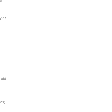
att
y az
 alá
meg