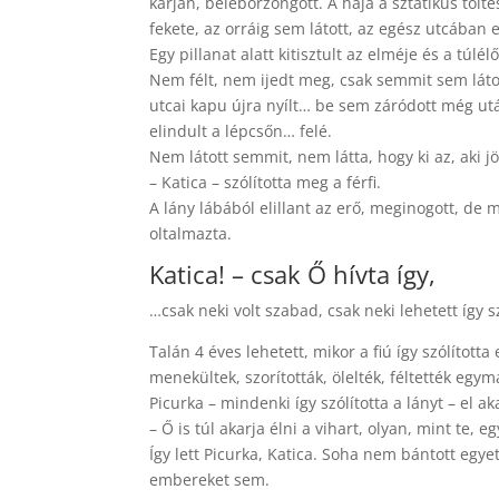
karján, beleborzongott. A haja a sztatikus tölt
fekete, az orráig sem látott, az egész utcában
Egy pillanat alatt kitisztult az elméje és a tú
Nem félt, nem ijedt meg, csak semmit sem látot
utcai kapu újra nyílt… be sem záródott még utá
elindult a lépcsőn… felé.
Nem látott semmit, nem látta, hogy ki az, aki j
– Katica – szólította meg a férfi.
A lány lábából elillant az erő, meginogott, de mi
oltalmazta.
Katica! – csak Ő hívta így,
…csak neki volt szabad, csak neki lehetett így sz
Talán 4 éves lehetett, mikor a fiú így szólította
menekültek, szorították, ölelték, féltették egym
Picurka – mindenki így szólította a lányt – el a
– Ő is túl akarja élni a vihart, olyan, mint te, e
Így lett Picurka, Katica. Soha nem bántott egy
embereket sem.