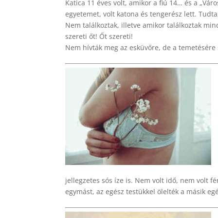
Katica 11 éves volt, amikor a fiú 14… és a „Váro
egyetemet, volt katona és tengerész lett. Tudta
Nem találkoztak, illetve amikor találkoztak mind
szereti őt! Őt szereti!
Nem hívták meg az esküvőre, de a temetésére 
jellegzetes sós íze is. Nem volt idő, nem volt 
egymást, az egész testükkel ölelték a másik eg