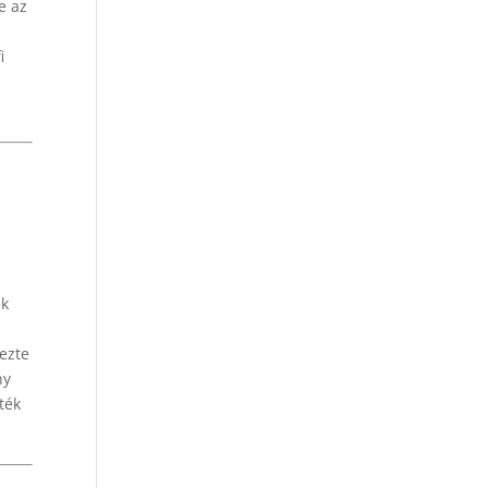
e az
i
ék
ezte
ny
ték
e…