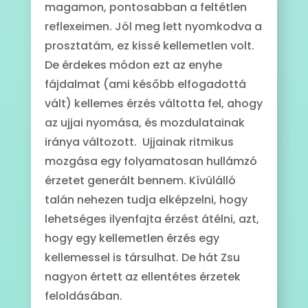
magamon, pontosabban a feltétlen
reflexeimen. Jól meg lett nyomkodva a
prosztatám, ez kissé kellemetlen volt.
De érdekes módon ezt az enyhe
fájdalmat (ami később elfogadottá
vált) kellemes érzés váltotta fel, ahogy
az ujjai nyomása, és mozdulatainak
iránya változott. Ujjainak ritmikus
mozgása egy folyamatosan hullámzó
érzetet generált bennem. Kívülálló
talán nehezen tudja elképzelni, hogy
lehetséges ilyenfajta érzést átélni, azt,
hogy egy kellemetlen érzés egy
kellemessel is társulhat. De hát Zsu
nagyon értett az ellentétes érzetek
feloldásában.