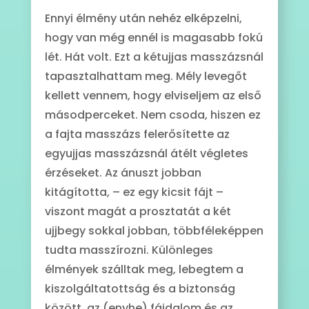
Ennyi élmény után nehéz elképzelni,
hogy van még ennél is magasabb fokú
lét. Hát volt. Ezt a kétujjas masszázsnál
tapasztalhattam meg. Mély levegőt
kellett vennem, hogy elviseljem az első
másodperceket. Nem csoda, hiszen ez
a fajta masszázs felerősítette az
egyujjas masszázsnál átélt végletes
érzéseket. Az ánuszt jobban
kitágította, – ez egy kicsit fájt –
viszont magát a prosztatát a két
ujjbegy sokkal jobban, többféleképpen
tudta masszírozni. Különleges
élmények szálltak meg, lebegtem a
kiszolgáltatottság és a biztonság
között, az (enyhe) fájdalom és az