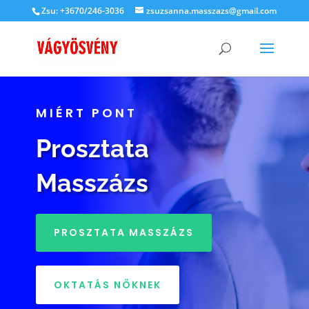
Zsu: +3670/246-3036
zsuzsanna.masszazs@gmail.com
MIÉRT PONT
Prosztata
Masszázs
PROSZTATA MASSZÁZS
OKTATÁS NŐKNEK