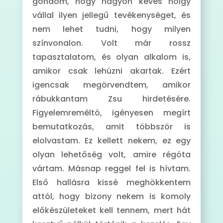
gondom, hogy nagyon kevés hölgy
vállal ilyen jellegű tevékenységet, és
nem lehet tudni, hogy milyen
színvonalon. Volt már rossz
tapasztalatom, és olyan alkalom is,
amikor csak lehúzni akartak. Ezért
igencsak megörvendtem, amikor
rábukkantam Zsu hirdetésére.
Figyelemreméltó, igényesen megírt
bemutatkozás, amit többször is
elolvastam. Ez kellett nekem, ez egy
olyan lehetőség volt, amire régóta
vártam. Másnap reggel fel is hívtam.
Első hallásra kissé meghökkentem
attól, hogy bizony nekem is komoly
előkészületeket kell tennem, mert hát