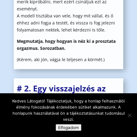
merik kipróbálni, mert ezért csináljuk ezt az
eseményt.
A modell tisztába van vele, hogy mit vállal, és ő
ehhez adni fogja a testét, és vissza is fog jelezni
folyamatosan nektek, lehet kérdezni is tőle.
Megmutatja, hogy hogyan is néz ki a prosztata
orgazmus. Sorozatban.
(Kérem, aki jön, vágja le teljesen a körmét.)
# 2. Egy visszajelzés az
egyik oktatáson
Kedves Látogató! Tájékoztatjuk, hogy a honlap felhasználói
résztvevő nőtől:
élmény fokozásának érdekében sütiket alkalmazunk. A
honlapunk használatával ön a tájékoztatásunkat tudomásul
„Prosztata masszázs!
veszi.
A téma nagyon birizgálta a fantáziámat, deeeeee
Elfogadom
a félelmeim visszatartottak.