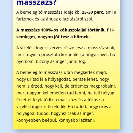
masszázs?
A bemelegítő masszázs ideje kb.
25-30 perc
, ami a
farizmok és az ánusz ellazításáról szól.
A masszázs 100%-os kókuszolajjal történik, PH-
semleges, nagyon jót tesz a bőrnek.
A vizelési inger szerves része lesz a masszázsnak,
mert ugye a prosztata körbeöleli a húgycsövet, ha
nyomom, bizony az inger jönni fog.
A bemelegítő masszázs után megkérlek majd,
hogy ürítsd ki a hólyagodat, persze lehet, hogy
nem is érzed, hogy kell, de érdemes megpróbálni,
mert nagyon kellemetlen tud lenni, ha teli hólyag
érzettel folytatódik a masszázs és a fókusz a
vizelési ingerre terelődik. Ha tudod, hogy üres a
hólyagod, tudod, hogy ez csak az inger,
könnyebben beépül, könnyebb lazítani.