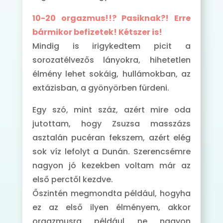
10-20 orgazmus!!? Pasiknak?! Erre
bármikor befizetek! Kétszer is!
Mindig is irigykedtem picit a
sorozatélvezős lányokra, hihetetlen
élmény lehet sokáig, hullámokban, az
extázisban, a gyönyörben fürdeni.
Egy szó, mint száz, azért mire oda
jutottam, hogy Zsuzsa masszázs
asztalán pucéran fekszem, azért elég
sok víz lefolyt a Dunán. Szerencsémre
nagyon jó kezekben voltam már az
első perctől kezdve.
Őszintén megmondta például, hogyha
ez az első ilyen élményem, akkor
orgazmusra például ne nagyon