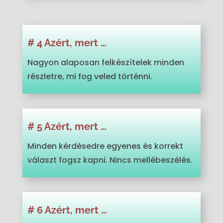
# 4 Azért, mert …
Nagyon alaposan felkészítelek minden
részletre, mi fog veled történni.
# 5 Azért, mert …
Minden kérdésedre egyenes és korrekt
választ fogsz kapni. Nincs mellébeszélés.
# 6 Azért, mert …