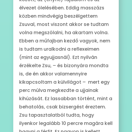
élvezet ölelésében. Eddig masszázs
közben mindvégig beszélgettem
Zsuval, most viszont akkor se tudtam
volna megszólalni, ha akartam volna.
Ebben a műfajban kezdő vagyok, nem
is tudtam uralkodni a reflexeimen
(mint az egyujjasnál). Ezt nyilván
érzékelte Zsu, – és bizonyára mondta
is, de én akkor valamennyire
kikapcsoltam a külvilágot – mert egy
perc múlva megkezdte a ujjainak
kihúzását. Ez lassabban történt, mint a
behatolás, csak bizsergést éreztem.
Zsu tapasztalatból tudta, hogy
ilyenkor legalább 10 percre magára kell
hagyni a férfit. Ez nagyon is kellett,