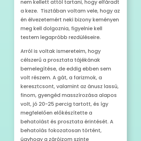
nem kellett attól tartani, hogy elfáradt
a keze. Tisztában voltam vele, hogy az
én élvezetemért neki bizony keményen
meg kell dolgoznia, figyelnie kell
testem legapróbb rezdüléseire.
Arról is voltak ismereteim, hogy
célszerű a prosztata tájékának
bemelegítése, de eddig ebben sem
volt részem. A gát, a farizmok, a
keresztcsont, valamint az ánusz lassú,
finom, gyengéd masszírozása alapos
volt, jó 20-25 percig tartott, és így
megfelelően előkészítette a
behatolást és prosztata érintését. A
behatolás fokozatosan történt,
úgyhogy a záróizom szinte