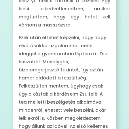
kesztyű nélkül történik a kezelés. Egy
kicsit elkedvetlenedtem, amikor
megtudtam, hogy egy hetet kell
várnom a masszázsra.
Ezek után el lehet képzelni, hogy nagy
elvárásokkal, izgalommal, némi
ideggel a gyomromban léptem át Zsu
küszöbét. Mosolygós,
bizalomgerjesztő tekintet, így aztán
hamar oldódott a feszültség.
Felkészülten mentem, úgyhogy csak
úgy cikáztak a kérdéseim Zsu felé. A
tea melletti beszélgetés alkalmával
mindenről lehetett vele beszélni, akár
lelkiekről is. Közben megkérdeztem,
hogy állunk az idővel. Az első kellemes