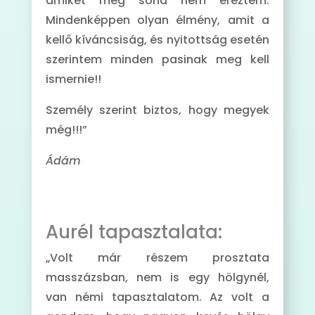
amiket még soha nem éreztem.
Mindenképpen olyan élmény, amit a
kellő kíváncsiság, és nyitottság esetén
szerintem minden pasinak meg kell
ismernie!!
Személy szerint biztos, hogy megyek
még!!!”
Ádám
Aurél tapasztalata:
„Volt már részem prosztata
masszázsban, nem is egy hölgynél,
van némi tapasztalatom. Az volt a