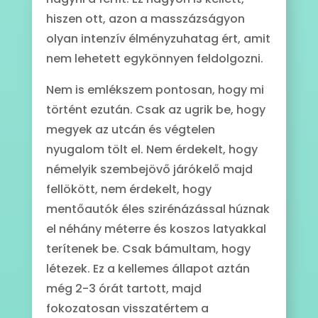
hiszen ott, azon a masszázságyon
olyan intenzív élményzuhatag ért, amit
nem lehetett egykönnyen feldolgozni.
Nem is emlékszem pontosan, hogy mi
történt ezután. Csak az ugrik be, hogy
megyek az utcán és végtelen
nyugalom tölt el. Nem érdekelt, hogy
némelyik szembejövő járókelő majd
fellökött, nem érdekelt, hogy
mentőautók éles szirénázással húznak
el néhány méterre és koszos latyakkal
terítenek be. Csak bámultam, hogy
létezek. Ez a kellemes állapot aztán
még 2-3 órát tartott, majd
fokozatosan visszatértem a