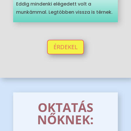
Eddig mindenki elégedett volt a
munkámmal. Legtöbben vissza is térnek.
ÉRDEKEL
OKTATÁS
NŐKNEK: