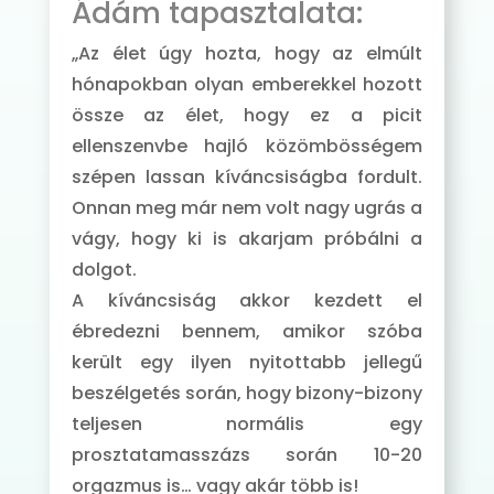
Ádám tapasztalata:
„Az élet úgy hozta, hogy az elmúlt
hónapokban olyan emberekkel hozott
össze az élet, hogy ez a picit
ellenszenvbe hajló közömbösségem
szépen lassan kíváncsiságba fordult.
Onnan meg már nem volt nagy ugrás a
vágy, hogy ki is akarjam próbálni a
dolgot.
A kíváncsiság akkor kezdett el
ébredezni bennem, amikor szóba
került egy ilyen nyitottabb jellegű
beszélgetés során, hogy bizony-bizony
teljesen normális egy
prosztatamasszázs során 10-20
orgazmus is… vagy akár több is!