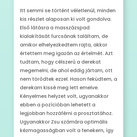
Itt semmi se történt véletlenül, minden
kis részlet alaposan ki volt gondolva.
Első látásra a masszázspad
kialakítását furcsának találtam, de
amikor elhelyezkedtem rajta, akkor
értettem meg igazán az értelmét. Azt
tudtam, hogy célszerű a derekat
megemelni, de ahol eddig jártam, ott
nem törődtek ezzel. Hason feküdtem, a
derekam kissé meg lett emelve.
Kényelmes helyzet volt, ugyanakkor
ebben a pozícióban lehetett a
legjobban hozzáférni a prosztatához.
Ugyanakkor Zsu számára optimális
kézmagasságban volt a fenekem, így