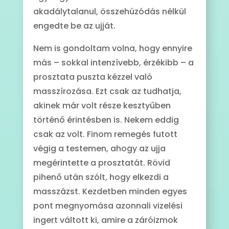
akadálytalanul, összehúzódás nélkül
engedte be az ujját.
Nem is gondoltam volna, hogy ennyire
más – sokkal intenzívebb, érzékibb – a
prosztata puszta kézzel való
masszírozása. Ezt csak az tudhatja,
akinek már volt része kesztyűben
történő érintésben is. Nekem eddig
csak az volt. Finom remegés futott
végig a testemen, ahogy az ujja
megérintette a prosztatát. Rövid
pihenő után szólt, hogy elkezdi a
masszázst. Kezdetben minden egyes
pont megnyomása azonnali vizelési
ingert váltott ki, amire a záróizmok