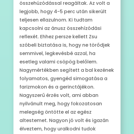
összehúzódással reagáltak. Az volt a
legjobb, hogy 4-5 perc után sikerült
teljesen ellazulnom. Ki tudtam
kapcsolni az ánusz összehízódási
reflexét. Ehhez persze kellett Zsu
szóbeli biztatása is, hogy ne törődjek
semmivel, legkevésbé azzal, ha
esetleg valami csöpög belőlem.
Nagymértékben segített a bal kezének
folyamatos, gyengéd simogatása a
farizmokon és a gerinctájékon.
Nagyszerű érzés volt, ami abban
nyilvánult meg, hogy fokozatosan
melegség öntötte el az egész
altestemet. Nagyon jó volt és igazán
élveztem, hogy uralkodni tudok