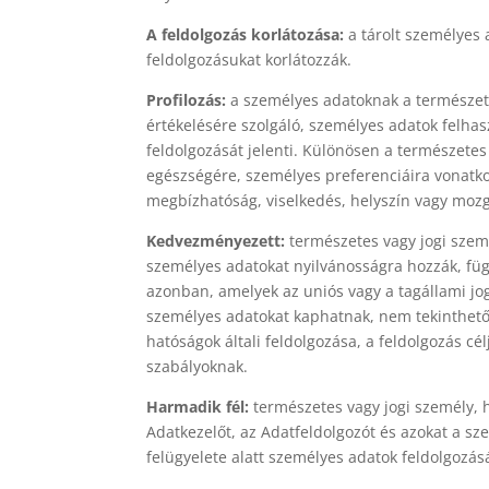
A feldolgozás korlátozása:
a tárolt személyes 
feldolgozásukat korlátozzák.
Profilozás:
a személyes adatoknak a természet
értékelésére szolgáló, személyes adatok felha
feldolgozását jelenti. Különösen a természete
egészségére, személyes preferenciáira vonatk
megbízhatóság, viselkedés, helyszín vagy moz
Kedvezményezett:
természetes vagy jogi szem
személyes adatokat nyilvánosságra hozzák, füg
azonban, amelyek az uniós vagy a tagállami jo
személyes adatokat kaphatnak, nem tekinthető
hatóságok általi feldolgozása, a feldolgozás cé
szabályoknak.
Harmadik fél:
természetes vagy jogi személy, h
Adatkezelőt, az Adatfeldolgozót és azokat a sz
felügyelete alatt személyes adatok feldolgozás