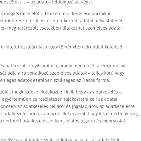
déskötést is – az adatok feldolgozását végzi.
s megkezdése előtt, de ezen felül kérésére bármikor
inden részletéről. Az érintett kérheti adatai helyesbítését,
yben meghatározott esetekben tiltakozhat személyes adatai
z érintett hozzájárulása vagy törvényben elrendelt kötelező
és határozott kinyilvánítása, amely megfelelő tájékoztatáson
ését adja a rá vonatkozó személyes adatok – teljes körű vagy
lönleges adatok esetében szükséges az írásos forma.
ezelés megkezdése előtt közölni kell, hogy az adatkezelés a
 egyértelműen és részletesen tájékoztatni kell az adatai
lönösen az adatkezelés céljáról és jogalapjáról, az adatkezelésre
z adatkezelés időtartamáról, illetve arról, hogy kik ismerhetik meg
 az érintett adatkezeléssel kapcsolatos jogaira és jogorvoslati
zemélyes adatainak kezelését kifogásolja, és az adatkezelés