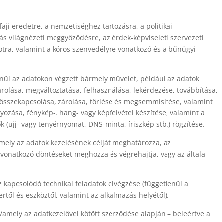
faji eredetre, a nemzetiséghez tartozásra, a politikai
ás világnézeti meggyőződésre, az érdek-képviseleti szervezeti
apotra, valamint a kóros szenvedélyre vonatkozó és a bűnügyi
enül az adatokon végzett bármely művelet, például az adatok
tárolása, megváltoztatása, felhasználása, lekérdezése, továbbítása,
összekapcsolása, zárolása, törlése és megsemmisítése, valamint
ozása, fénykép-, hang- vagy képfelvétel készítése, valamint a
k (ujj- vagy tenyérnyomat, DNS-minta, íriszkép stb.) rögzítése.
amely az adatok kezelésének célját meghatározza, az
) vonatkozó döntéseket meghozza és végrehajtja, vagy az általa
 kapcsolódó technikai feladatok elvégzése (függetlenül a
től és eszköztől, valamint az alkalmazás helyétől).
/amely az adatkezelővel kötött szerződése alapján – beleértve a