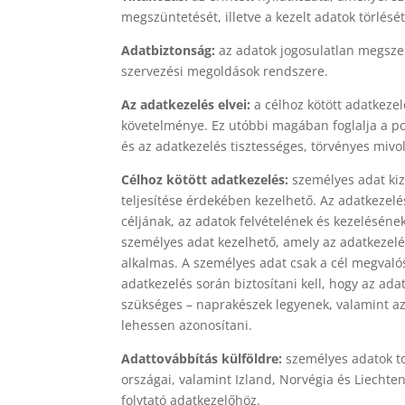
megszüntetését, illetve a kezelt adatok törlését
Adatbiztonság:
az adatok jogosulatlan megsze
szervezési megoldások rendszere.
Az adatkezelés elvei:
a célhoz kötött adatkeze
követelménye. Ez utóbbi magában foglalja a pon
és az adatkezelés tisztességes, törvényes mivol
Célhoz kötött adatkezelés:
személyes adat kiz
teljesítése érdekében kezelhető. Az adatkezel
céljának, az adatok felvételének és kezeléséne
személyes adat kezelhető, amely az adatkezelé
alkalmas. A személyes adat csak a cél megvaló
adatkezelés során biztosítani kell, hogy az adat
szükséges – naprakészek legyenek, valamint azt
lehessen azonosítani.
Adattovábbítás külföldre:
személyes adatok to
országai, valamint Izland, Norvégia és Liechte
folytató adatkezelőhöz.