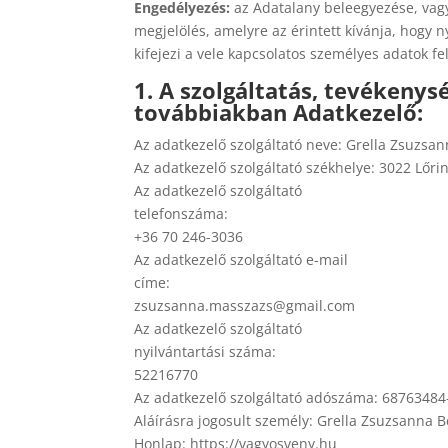
Engedélyezés:
az Adatalany beleegyezése, vagy
megjelölés, amelyre az érintett kívánja, hogy 
kifejezi a vele kapcsolatos személyes adatok fe
1. A szolgáltatás, tevékenys
továbbiakban Adatkezelő:
Az adatkezelő szolgáltató neve: Grella Zsuzsan
Az adatkezelő szolgáltató székhelye: 3022 Lőrin
Az adatkezelő szolgáltató
telefonszáma:
+36 70 246-3036
Az adatkezelő szolgáltató e-mail
címe:
zsuzsanna.masszazs@gmail.com
Az adatkezelő szolgáltató
nyilvántartási száma:
52216770
Az adatkezelő szolgáltató adószáma: 68763484
Aláírásra jogosult személy: Grella Zsuzsanna B
Honlap: https://vagyosveny.hu