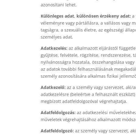
azonosítani lehet.
Különleges adat
,
különösen érzékeny adat:
a 
véleményre vagy pártállásra, a vallásos vagy m
tagságra, a szexuális életre, az egészségi áll
személyes adat.
Adatkezelés:
az alkalmazott eljárástól függetl
gyűjtése, felvétele, rögzítése, rendszerezése, 
nyilvánosságra hozatala, összehangolása vagy 
az adatok további felhasználásának megakadály
személy azonosítására alkalmas fizikai jellemző
Adatkezelő:
az a személy vagy szervezet, aki/
adatkezelésre (beleértve a felhasznált eszközt
megbízott adatfeldolgozóval végrehajtatja.
Adatfeldolgozás:
az adatkezelési műveletekhez
műveletek végrehajtásához alkalmazott módszer
Adatfeldolgozó:
az személy vagy szervezet, aki