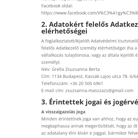
Facebook oldal:
https://www.facebook.com/V%C3%A1gy%C3%
2. Adatokért felelős Adatkez
elérhetőségei
A foglalkoztatott/kijelölt Adatvédelmi tisztvis
felelős Adatkezelő személy elérhetőségei (ha a
vállalkozás tulajdonosa, vagy az általa kijelölt
személy):
Név: Grella Zsuzsanna Berta
Cím: 1134 Budapest, Kassák Lajos utca 78. 6/64
Telefonszám: +36 20 500 6961
E-mail cím: zsuzsanna.masszazs@gmail.com
3. Érintettek jogai és jogérv
A visszaigazolás joga
Minden érintettnek joga van ahhoz, hogy az eu
megkaphassa annak megerősítését, hogy az őt
az adatalany élni kíván e joggal, bármikor fel