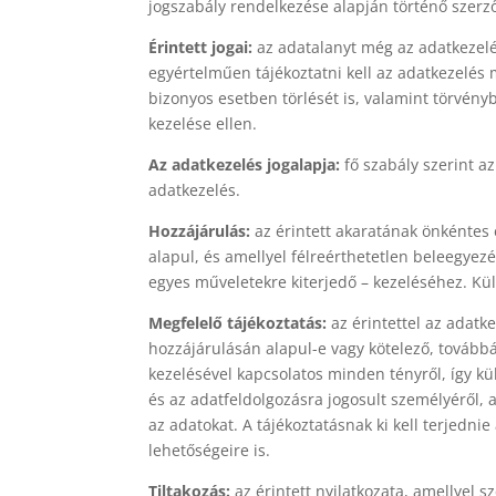
jogszabály rendelkezése alapján történő szerző
Érintett jogai:
az adatalanyt még az adatkezelé
egyértelműen tájékoztatni kell az adatkezelés m
bizonyos esetben törlését is, valamint törvén
kezelése ellen.
Az adatkezelés jogalapja:
fő szabály szerint a
adatkezelés.
Hozzájárulás:
az érintett akaratának önkéntes 
alapul, és amellyel félreérthetetlen beleegyez
egyes műveletekre kiterjedő – kezeléséhez. Kü
Megfelelő tájékoztatás:
az érintettel az adatk
hozzájárulásán alapul-e vagy kötelező, továbbá
kezelésével kapcsolatos minden tényről, így kü
és az adatfeldolgozásra jogosult személyéről, a
az adatokat. A tájékoztatásnak ki kell terjednie
lehetőségeire is.
Tiltakozás:
az érintett nyilatkozata, amellyel s