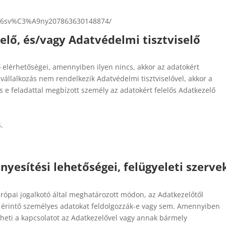
B6sv%C3%A9ny207863630148874/
elő, és/vagy Adatvédelmi tisztviselő
elő elérhetőségei, amennyiben ilyen nincs, akkor az adatokért
 vállalkozás nem rendelkezik Adatvédelmi tisztviselővel, akkor a
 és e feladattal megbízott személy az adatokért felelős Adatkezelő
.
ényesítési lehetőségei, felügyeleti szerve
rópai jogalkotó által meghatározott módon, az Adatkezelőtől
 érintő személyes adatokat feldolgozzák-e vagy sem. Amennyiben
veheti a kapcsolatot az Adatkezelővel vagy annak bármely