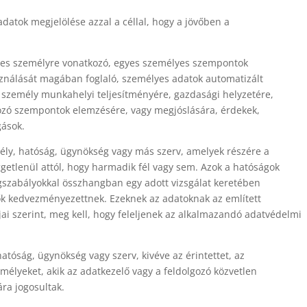
adatok megjelölése azzal a céllal, hogy a jövőben a
es személyre vonatkozó, egyes személyes szempontok
sználását magában foglaló, személyes adatok automatizált
s személy munkahelyi teljesítményére, gazdasági helyzetére,
ozó szempontok elemzésére, vagy megjóslására, érdekek,
gások.
ély, hatóság, ügynökség vagy más szerv, amelyek részére a
getlenül attól, hogy harmadik fél vagy sem. Azok a hatóságok
gszabályokkal összhangban egy adott vizsgálat keretében
k kedvezményezettnek. Ezeknek az adatoknak az említett
ljai szerint, meg kell, hogy feleljenek az alkalmazandó adatvédelmi
atóság, ügynökség vagy szerv, kivéve az érintettet, az
emélyeket, akik az adatkezelő vagy a feldolgozó közvetlen
ára jogosultak.