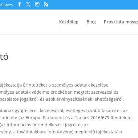
ail.com
Kezdőlap
Blog
Prosztata mass
tó
tájékoztatja Érintetteket a személyes adataik kezelése
személyes adataik védelme érdekében megtett szervezési és
pcsolatos jogaikról, és azok érvényesítésének lehetőségeiről.
inak gyűjtéséről, kezeléséről, esetleges továbbításáról és az
 rendelete (az Európai Parlament és a Tanács 2016/679 Rendelete,
(az információs önrendelkezési jogról és az
rvény, a továbbiakban: Info törvény) megfelelő tájékoztatást.