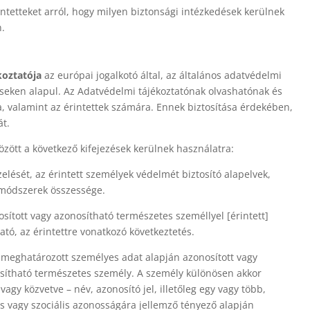
ntetteket arról, hogy milyen biztonsági intézkedések kerülnek
n.
koztatója
az európai jogalkotó által, az általános adatvédelmi
éseken alapul. Az Adatvédelmi tájékoztatónak olvashatónak és
, valamint az érintettek számára. Ennek biztosítása érdekében,
át.
zött a következő kifejezések kerülnek használatra:
elését, az érintett személyek védelmét biztosító alapelvek,
s módszerek összessége.
ított vagy azonosítható természetes személlyel [érintett]
tó, az érintettre vonatkozó következtetés.
meghatározott személyes adat alapján azonosított vagy
osítható természetes személy. A személy különösen akkor
agy közvetve – név, azonosító jel, illetőleg egy vagy több,
rális vagy szociális azonosságára jellemző tényező alapján