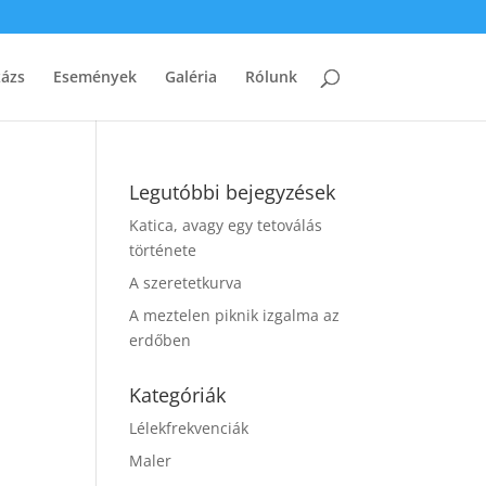
zázs
Események
Galéria
Rólunk
Legutóbbi bejegyzések
Katica, avagy egy tetoválás
története
A szeretetkurva
A meztelen piknik izgalma az
erdőben
Kategóriák
Lélekfrekvenciák
Maler