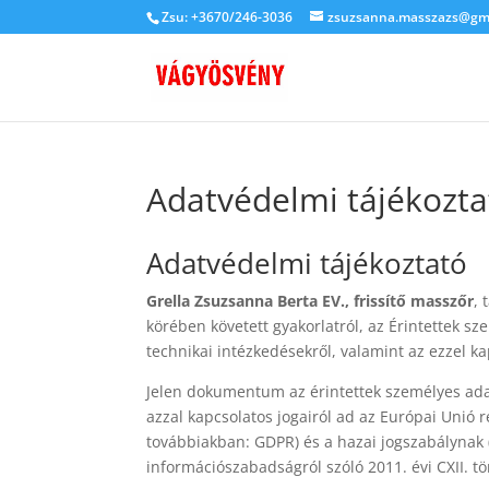
Zsu: +3670/246-3036
zsuzsanna.masszazs@gm
Adatvédelmi tájékozta
Adatvédelmi tájékoztató
Grella Zsuzsanna Berta EV., frissítő masszőr
, 
körében követett gyakorlatról, az Érintettek 
technikai intézkedésekről, valamint az ezzel ka
Jelen dokumentum az érintettek személyes adata
azzal kapcsolatos jogairól ad az Európai Unió
továbbiakban: GDPR) és a hazai jogszabálynak 
információszabadságról szóló 2011. évi CXII. tö