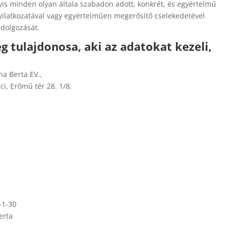
is minden olyan általa szabadon adott, konkrét, és egyértelmű
nyilatkozatával vagy egyértelműen megerősítő cselekedetével
ldolgozását.
ég tulajdonosa, aki az adatokat kezeli,
na Berta EV.,
ci, Erőmű tér 28. 1/8.
-1-30
erta