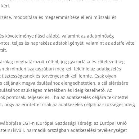
 kéri.
rzése, módosítása és megsemmisítése elleni műszaki és
lés követelménye (lásd alább), valamint az adatminőség
tos, teljes és naprakész adatok igényét, valamint az adatfelvétel
tát.
árólag meghatározott célból, jog gyakorlása és kötelezettség
ésnek minden szakaszában meg kell felelnie az adatkezelés
k tisztességesnek és törvényesnek kell lennie. Csak olyan
s céljának megvalósulásához elengedhetetlen, a cél elérésére
sulásához szükséges mértékben és ideig kezelhető. Az
ok pontosak, teljesek és – ha az adatkezelés céljára tekintettel
, hogy az érintettet csak az adatkezelés céljához szükséges ideig
vábbítása EGT-n (Európai Gazdasági Térség: az Európai Unió
nstein) kívüli, harmadik országban adatkezelési tevékenységet