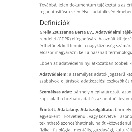
Továbbá, jelen dokumentum tájékoztatja az éri
foganatosításra személyes adataik védelmébe
Definíciók
Grella Zsuzsanna Berta EV., Adatvédelmi tájé
rendelet (GDPR) elfogadására használt kifejez
érthetőnek kell lennie a nagyközönség számára
először magyarázni kell a használt terminológi
Ebben az adatvédelmi nyilatkozatban többek kö
Adatvédelem
: a személyes adatok jogszerű kez
szabályok, eljárások, adatkezelési eszközök é
Személyes adat:
bármely meghatározott, azonos
kapcsolatba hozható adat és az adatból levonha
Érintett, Adatalany, Adatszolgáltató:
bármely 
egyébként – közvetlenül, vagy közvetve – azon
tekinthető azonosíthatónak, ha őt –közvetlenül v
fizikai, fiziológiai, mentális, gazdasági, kultu