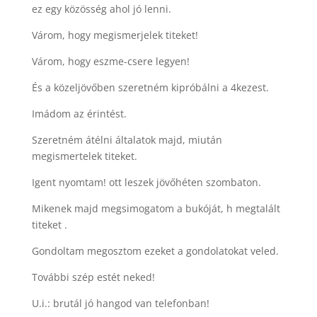
ez egy közösség ahol jó lenni.
Várom, hogy megismerjelek titeket!
Várom, hogy eszme-csere legyen!
És a közeljövőben szeretném kipróbálni a 4kezest.
Imádom az érintést.
Szeretném átélni általatok majd, miután
megismertelek titeket.
Igent nyomtam! ott leszek jövőhéten szombaton.
Mikenek majd megsimogatom a bukóját, h megtalált
titeket .
Gondoltam megosztom ezeket a gondolatokat veled.
További szép estét neked!
U.i.: brutál jó hangod van telefonban!