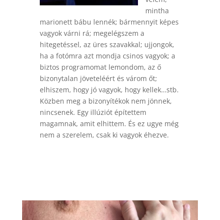
mintha
marionett bábu lennék; bármennyit képes
vagyok várni rá; megelégszem a
hitegetéssel, az üres szavakkal; ujjongok,
ha a fotómra azt mondja csinos vagyok; a
biztos programomat lemondom, az ő
bizonytalan jöveteléért és várom őt;
elhiszem, hogy jó vagyok, hogy kellek…stb.
Közben meg a bizonyítékok nem jönnek,
nincsenek. Egy illúziót építettem
magamnak, amit elhittem. És ez ugye még
nem a szerelem, csak ki vagyok éhezve.