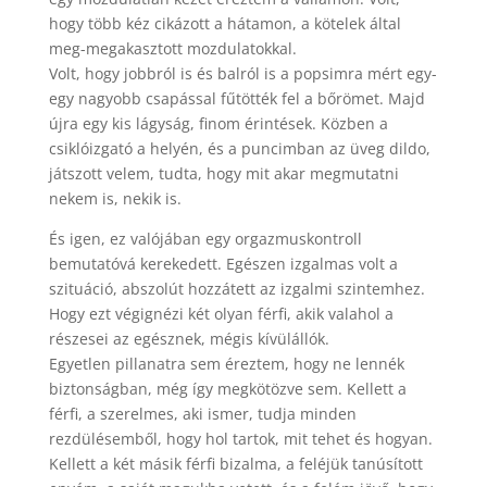
hogy több kéz cikázott a hátamon, a kötelek által
meg-megakasztott mozdulatokkal.
Volt, hogy jobbról is és balról is a popsimra mért egy-
egy nagyobb csapással fűtötték fel a bőrömet. Majd
újra egy kis lágyság, finom érintések. Közben a
csiklóizgató a helyén, és a puncimban az üveg dildo,
játszott velem, tudta, hogy mit akar megmutatni
nekem is, nekik is.
És igen, ez valójában egy orgazmuskontroll
bemutatóvá kerekedett. Egészen izgalmas volt a
szituáció, abszolút hozzátett az izgalmi szintemhez.
Hogy ezt végignézi két olyan férfi, akik valahol a
részesei az egésznek, mégis kívülállók.
Egyetlen pillanatra sem éreztem, hogy ne lennék
biztonságban, még így megkötözve sem. Kellett a
férfi, a szerelmes, aki ismer, tudja minden
rezdülésemből, hogy hol tartok, mit tehet és hogyan.
Kellett a két másik férfi bizalma, a feléjük tanúsított