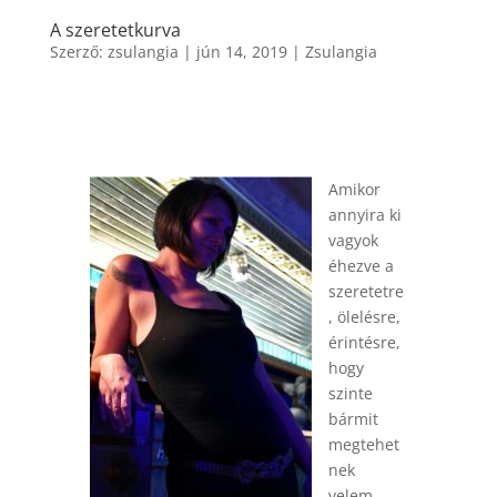
A szeretetkurva
Szerző:
zsulangia
|
jún 14, 2019
|
Zsulangia
Amikor
annyira ki
vagyok
éhezve a
szeretetre
, ölelésre,
érintésre,
hogy
szinte
bármit
megtehet
nek
velem,