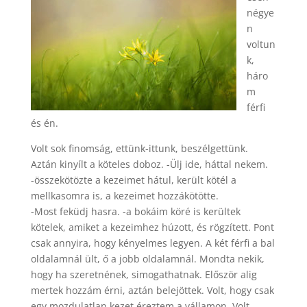
négye
n
voltun
k,
háro
m
férfi
és én.
Volt sok finomság, ettünk-ittunk, beszélgettünk.
Aztán kinyílt a köteles doboz. -Ülj ide, háttal nekem.
-összekötözte a kezeimet hátul, került kötél a
mellkasomra is, a kezeimet hozzákötötte.
-Most feküdj hasra. -a bokáim köré is kerültek
kötelek, amiket a kezeimhez húzott, és rögzített. Pont
csak annyira, hogy kényelmes legyen. A két férfi a bal
oldalamnál ült, ő a jobb oldalamnál. Mondta nekik,
hogy ha szeretnének, simogathatnak. Először alig
mertek hozzám érni, aztán belejöttek. Volt, hogy csak
egy mozdulatlan kezet éreztem a vállamon. Volt,