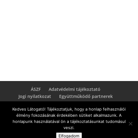
ÁSZF
Adatvédelmi tájékoztató
Jogi nyilatkozat
Együttműködő partnerek
Kedves Látogató! Tájékoztatjuk, hogy a honlap felhasználói
élmény fokozásának érdekében sütiket alkalmazunk. A
honlapunk használatával ön a tájékoztatásunkat tudomásul
Grella Zsuzsanna e.v. - Minden jog fenntartva
veszi.
Bármilyen formában másolni anyagot átvenni
Elfogadom
kizárólag a szerző írásos engedélyével lehet.