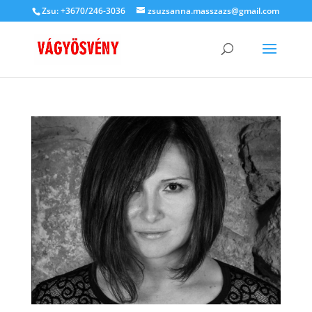
Zsu: +3670/246-3036
zsuzsanna.masszazs@gmail.com