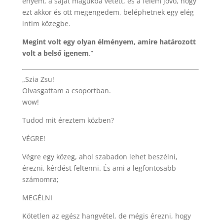
enyém, a saját magukba vetett, és a felém jövő, hogy
ezt akkor és ott megengedem, beléphetnek egy elég
intim közegbe.
Megint volt egy olyan élményem, amire határozott
volt a belső igenem
.”
„Szia Zsu!
Olvasgattam a csoportban.
wow!
Tudod mit éreztem közben?
VÉGRE!
Végre egy közeg, ahol szabadon lehet beszélni,
érezni, kérdést feltenni. És ami a legfontosabb
számomra;
MEGÉLNI
Kötetlen az egész hangvétel, de mégis érezni, hogy