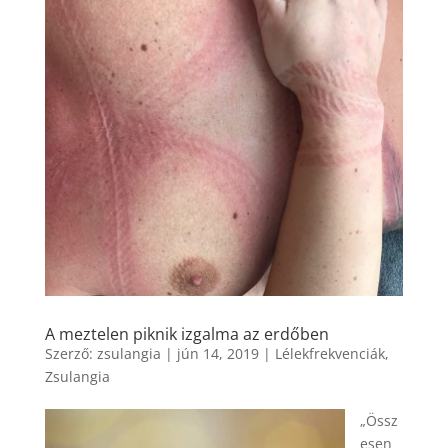
A meztelen piknik izgalma az erdőben
Szerző:
zsulangia
|
jún 14, 2019
|
Lélekfrekvenciák
,
Zsulangia
„Össz
esen