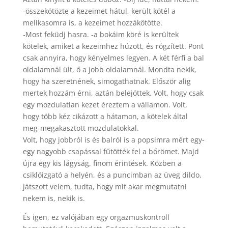
-összekötözte a kezeimet hátul, került kötél a
mellkasomra is, a kezeimet hozzákötötte.
-Most feküdj hasra. -a bokáim köré is kerültek
kötelek, amiket a kezeimhez húzott, és rögzített. Pont
csak annyira, hogy kényelmes legyen. A két férfi a bal
oldalamnál ült, ő a jobb oldalamnál. Mondta nekik,
hogy ha szeretnének, simogathatnak. Először alig
mertek hozzám érni, aztán belejöttek. Volt, hogy csak
egy mozdulatlan kezet éreztem a vállamon. Volt,
hogy több kéz cikázott a hátamon, a kötelek által
meg-megakasztott mozdulatokkal.
Volt, hogy jobbról is és balról is a popsimra mért egy-
egy nagyobb csapással fűtötték fel a bőrömet. Majd
újra egy kis lágyság, finom érintések. Közben a
csiklóizgató a helyén, és a puncimban az üveg dildo,
játszott velem, tudta, hogy mit akar megmutatni
nekem is, nekik is.
És igen, ez valójában egy orgazmuskontroll