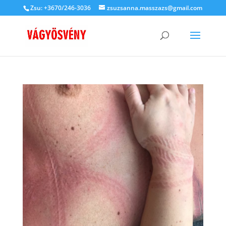
Zsu: +3670/246-3036
zsuzsanna.masszazs@gmail.com