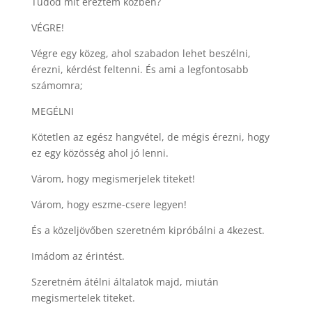
Tudod mit éreztem közben?
VÉGRE!
Végre egy közeg, ahol szabadon lehet beszélni,
érezni, kérdést feltenni. És ami a legfontosabb
számomra;
MEGÉLNI
Kötetlen az egész hangvétel, de mégis érezni, hogy
ez egy közösség ahol jó lenni.
Várom, hogy megismerjelek titeket!
Várom, hogy eszme-csere legyen!
És a közeljövőben szeretném kipróbálni a 4kezest.
Imádom az érintést.
Szeretném átélni általatok majd, miután
megismertelek titeket.