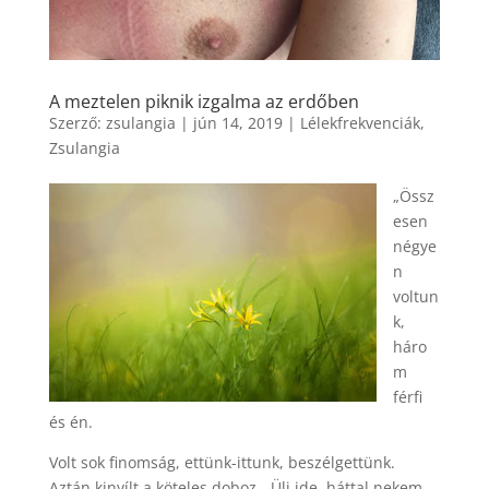
A meztelen piknik izgalma az erdőben
Szerző:
zsulangia
|
jún 14, 2019
|
Lélekfrekvenciák
,
Zsulangia
„Össz
esen
négye
n
voltun
k,
háro
m
férfi
és én.
Volt sok finomság, ettünk-ittunk, beszélgettünk.
Aztán kinyílt a köteles doboz. -Ülj ide, háttal nekem.