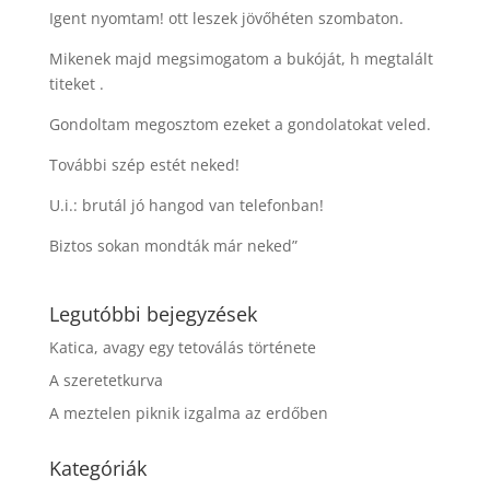
Igent nyomtam! ott leszek jövőhéten szombaton.
Mikenek majd megsimogatom a bukóját, h megtalált
titeket .
Gondoltam megosztom ezeket a gondolatokat veled.
További szép estét neked!
U.i.: brutál jó hangod van telefonban!
Biztos sokan mondták már neked”
Legutóbbi bejegyzések
Katica, avagy egy tetoválás története
A szeretetkurva
A meztelen piknik izgalma az erdőben
Kategóriák