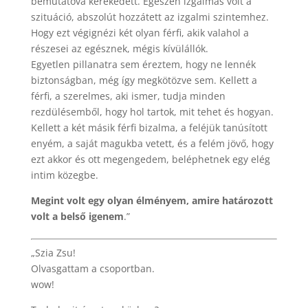
bemutatóvá kerekedett. Egészen izgalmas volt a
szituáció, abszolút hozzátett az izgalmi szintemhez.
Hogy ezt végignézi két olyan férfi, akik valahol a
részesei az egésznek, mégis kívülállók.
Egyetlen pillanatra sem éreztem, hogy ne lennék
biztonságban, még így megkötözve sem. Kellett a
férfi, a szerelmes, aki ismer, tudja minden
rezdülésemből, hogy hol tartok, mit tehet és hogyan.
Kellett a két másik férfi bizalma, a feléjük tanúsított
enyém, a saját magukba vetett, és a felém jövő, hogy
ezt akkor és ott megengedem, beléphetnek egy elég
intim közegbe.
Megint volt egy olyan élményem, amire határozott
volt a belső igenem
.”
„Szia Zsu!
Olvasgattam a csoportban.
wow!