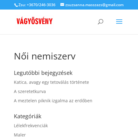
Zsu: +3670/246-3036
zsuzsanna.masszazs@gmail.com
Női nemiszerv
Legutóbbi bejegyzések
Katica, avagy egy tetoválás története
A szeretetkurva
A meztelen piknik izgalma az erdőben
Kategóriák
Lélekfrekvenciák
Maler