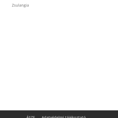
Zsulangia
ÁSZF
Adatvédelmi tájékoztató