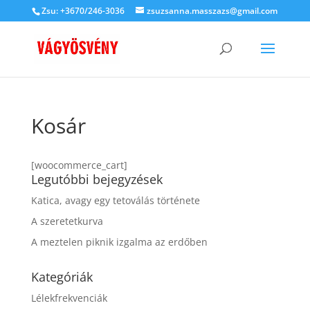
Zsu: +3670/246-3036
zsuzsanna.masszazs@gmail.com
Kosár
[woocommerce_cart]
Legutóbbi bejegyzések
Katica, avagy egy tetoválás története
A szeretetkurva
A meztelen piknik izgalma az erdőben
Kategóriák
Lélekfrekvenciák