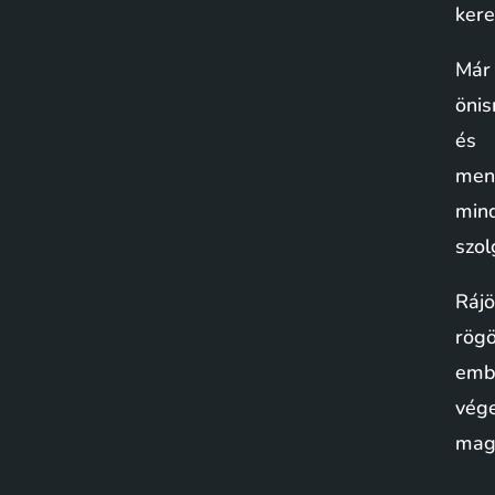
ker
Már
önis
és 
men
min
szol
Rájö
rög
emb
vége
mag