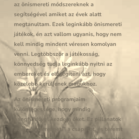
az önismereti módszereknek a
segítségével amiket az évek alatt
megtanultam. Ezek leginkább önismereti
játékok, én azt vallom ugyanis, hogy nem
kell mindig mindent véresen komolyan
venni. Legtöbbször a játékosság,
könnyedség tudja leginkább nyitni az
embereket és elősegíteni azt, hogy
közelebb kerüljenek magukhoz.
Az önismereti programjaim
különlegessége, hogy mindig
hangfürdővel kezdem őket. Ez pillanatok
alatt „összerezgeti” a csapatot, és teremt
egy olyan intim, bizalmas közeget, mintha