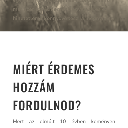
már ezer éve ismernénk egymást, és ez
hihetetlenül könnyűvé teszi a megnyílást.
MIÉRT ÉRDEMES
HOZZÁM
FORDULNOD?
Mert az elmúlt 10 évben keményen