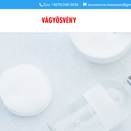
Zsu: +3670/246-3036
zsuzsanna.masszazs@gm